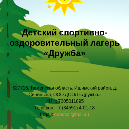
Детский спортивно-
оздоровительный лагерь
«Дружба»
627716, Тюменская область, Ишимский район, д.
Синицына, ООО ДСОЛ «Дружба»
ИНН: 7205011895
Телефон:
+7 (34551) 4-01-18
Email:
ooodsol@mail.ru